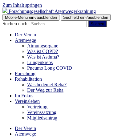
Zum Inhalt springen
Forschungsgesellschaft Atemwegerkrankung
Mobile-Menü ein-/ausblenden
Suchfeld ein-/ausblenden
Suchen nach:
Der Verein
Atemwege
Atmungsorgane
Was ist COPD?
Was ist Asthma?
Lungenkrebs
Pneumo Long COVID
Forschung
Rehabilitation
Was bedeutet Reha?
Der Weg zur Reha
Im Fokus
Vereinsleben
Vertretung
Vereinssatzung
Mitgliedsantrag
Der Verein
Atemwege