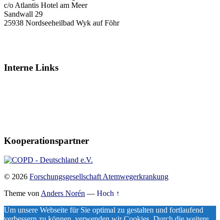
c/o Atlantis Hotel am Meer
Sandwall 29
25938 Nordseeheilbad Wyk auf Föhr
Verein@Atemwege.Science
www.Atemwege.Science
Interne Links
Impressum
Datenschutz
Haftungsausschluß
Mitgliedsantrag
Vereinssatzung
Kooperationspartner
© 2026
Forschungsgesellschaft Atemwegerkrankung
Theme von
Anders Norén
—
Hoch ↑
Um unsere Webseite für Sie optimal zu gestalten und fortlaufend
verbessern zu können, verwenden wir Cookies. Durch die weitere