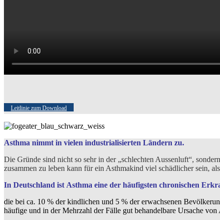
Leitlinie zum Download
Asthma nimmt in vielen industrialisierten Ländern zu.
Die Gründe sind nicht so sehr in der „schlechten Aussenluft“, sonder
zusammen zu leben kann für ein Asthmakind viel schädlicher sein, a
In Deutschland ist
Asthma eine der häufigsten chronischen Erk
die bei ca. 10 % der kindlichen und 5 % der erwachsenen Bevölkerung
häufige und in der Mehrzahl der Fälle gut behandelbare Ursache vo