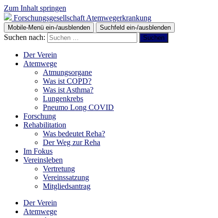
Zum Inhalt springen
Forschungsgesellschaft Atemwegerkrankung
Mobile-Menü ein-/ausblenden
Suchfeld ein-/ausblenden
Suchen nach:
Der Verein
Atemwege
Atmungsorgane
Was ist COPD?
Was ist Asthma?
Lungenkrebs
Pneumo Long COVID
Forschung
Rehabilitation
Was bedeutet Reha?
Der Weg zur Reha
Im Fokus
Vereinsleben
Vertretung
Vereinssatzung
Mitgliedsantrag
Der Verein
Atemwege